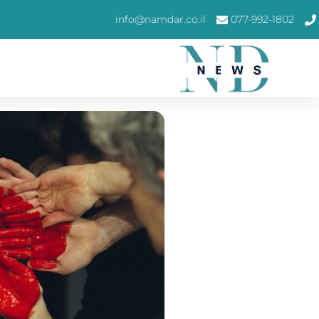
info@namdar.co.il
077-992-1802