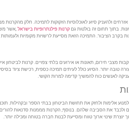
חים ולהעניק סיוע לאוכלוסיות הזקוקות לתמיכה. חלק מהקרנות מממנ
שונות. בתוך תחום זה בולטות גם
קרנות פילנתרופיות בישראל
,
אשר משק
 בקרב הציבור. התמיכה הזאת מסייעת לרשויות מקומיות ולעמותות ל
ת מצבי חירום, תאונות או אירועים בלתי צפויים. קרנות לביטחון אי
ה יותר. הסיוע כולל לעיתים תמיכה כספית, רכישת ציוד בסיסי, מימ
ניקה לאנשים כוח להמשיך קדימה למרות הקושי
.
ות
מנוע אלימות ולחזק את תחושת הביטחון בבתי הספר ובקהילות. תוכניו
 ולכבד את הסביבה שלהם. בנוסף, הקרנות מממנות סדנאות להורים, 
יוצרת שינוי ארוך טווח ומסייעת לבנות חברה בטוחה ומכילה יותר
.