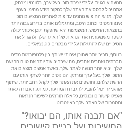
תנועה אורגנית. על ידי יצירת תוכן בעל ערך, רלוונטי ומרתק,
אתה יכול לבסס את האתר שלך כמקור מידע מהימן בענף
שלך. מנועי החיפוש נותנים עדיפות לאתרים המציעים תוכן
אינפורמטיבי וכתוב היטב, ומתגמלים אותם בדירוג גבוה יותר
בתוצאות החיפוש. המשמעות היא שהפקת תוכן איכותי יכולה
לשפר משמעותית את הנראות של האתר שלך ולהגדיל את
הסיכויים שלו להתגלות על ידי מבקרים פוטנציאליים.
בנוסף, סביר יותר שתוכן איכותי ישותף בין פלטפורמות מדיה
חברתית ואתרים אחרים, מה שירחיב עוד יותר את טווח ההגעה
שלך ויביא יותר תנועה לאתר שלך. כאשר אנשים מוצאים את
התוכן שלך בעל ערך ומרתק, הם נוטים יותר לשתף אותו עם
הרשת שלהם, וחושפים את האתר שלך לקהל רחב יותר. שיתוף
אורגני זה יכול להוביל להגברת המודעות למותג, תעבורה לאתר
ואפילו קישורים נכנסים, כל אלה תורמים לשיפור הנראות
והסמכות של האתר שלך באינטרנט.
"אם תבנה אותו, הם יבואו?"
החשיבות של בניית קישורים