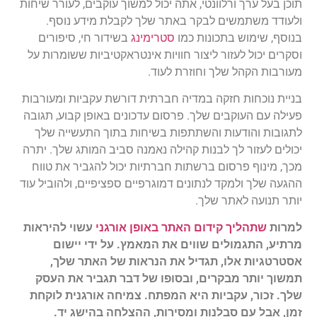
תוכן בעל ערך ורלוונטי, אתה יכול למשוך עוקבים, לעורר שיחות
ולעודד משתמשים לבקר באתר שלך לקבלת מידע נוסף.
בנוסף, שימוש בתכונות כמו
סטרימינג
בשידור חי, סיפורים
וסקרים יכול לעזור ליצור חוויות אינטראקטיביות ששומרות על
מעורבות הקהל שלך וחוזרת לעוד.
בניית נוכחות חזקה במדיה חברתית דורשת עקביות ומעורבות
פעילה עם העוקבים שלך. פרסום עדכונים באופן קבוע, תגובה
לתגובות והודעות והשתתפות בשיחות בתוך התעשייה שלך
יכולים לעזור לך לבנות קהילה נאמנה סביב המותג שלך. יתרה
מכך, מינוף פרסום ברשתות חברתיות יכול להגביר את טווח
ההגעה שלך ולמקד לנתונים דמוגרפיים ספציפיים, ולהוביל עוד
יותר תנועה לאתר שלך.
למרות
שתהליך קידום האתר באופן אורגני
עשוי להיראות
מרתיע, התגמולים שווים את המאמץ. על ידי יישום
אסטרטגיות אלו, תגדיל את הנראות של האתר שלך,
תמשוך יותר מבקרים, ובסופו של דבר תגביר את העסק
שלך. זכור, עקביות היא המפתח. צמיחה אורגנית לוקחת
זמן, אבל עם סבלנות ומסירות, ההצלחה בהישג יד.