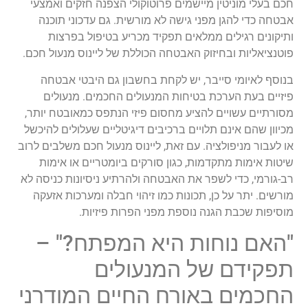
חכם בעלי מוניטין מיישמים פרוטוקולי הצפנה חזקים ואמצעי
אבטחה כדי להגן מפני גישה לא מורשית. גם עדכוני תוכנה
ותיקונים רגילים ממלאים תפקיד מכריע בטיפול בפרצות
פוטנציאליות ובחיזוק האבטחה הכוללת של ליינוס מנעול חכם.
בנוסף לאיומי סייבר, יש לקחת בחשבון גם היבטי אבטחה
פיזיים בעת הערכת בטיחות המנעולים החכמים. מנעולים
מסורתיים עשויים להציע מחסום פיזי הנתפס כמאובטח יותר,
מכיוון שהם אינם תלויים ברכיבים דיגיטליים שעלולים להיכשל
או לעבור מניפולציה. עם זאת, ליינוס מנעול חכם משלבים לרוב
שיטות אימות מתקדמות, כגון סורקים ביומטריים או אימות
רב-גורמי, כדי לשפר את האבטחה ולהרתיע ניסיונות כניסה לא
מורשים. יתר על כן, תכונות כמו זיהוי חבלה ומערכות אזעקה
מוסיפות שכבת הגנה נוספת מפני הפרות פיזיות.
"האם נוחות היא המפתח?" –
תפקידם של המנעולים
החכמים באורח החיים המודרני