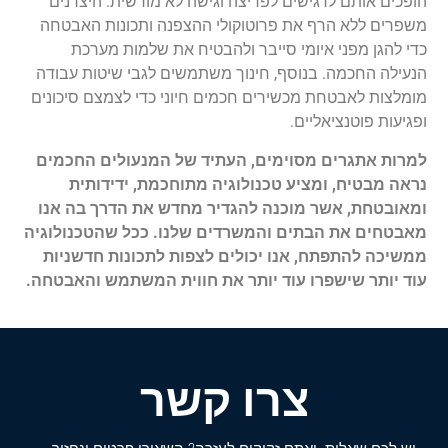
הופכים אותם לרגישים לפריצה וגישה לא מורשית. היצרנים
משפרים ללא הרף את פרוטוקולי ההצפנה ותכונות האבטחה
כדי להגן מפני איומי סייבר ולהבטיח את שלמות מערכת
הנעילה החכמה. בנוסף, חינוך משתמשים לגבי שיטות עבודה
מומלצות לאבטחת מכשירים חכמים חיוני כדי לצמצם סיכונים
ופגיעות פוטנציאליים.
למרות אתגרים מסוימים, העתיד של המנעולים החכמים
נראה מבטיח, ומציע טכנולוגיה מתוחכמת, ידידותית
ומאובטחת, אשר מוכנה להגדיר מחדש את הדרך בה אנו
מאבטחים את הבתים והמשרדים שלנו. ככל שהטכנולוגיה
ממשיכה להתפתח, אנו יכולים לצפות לתכונות חדשניות
עוד יותר שישפרו עוד יותר את חווית המשתמש והאבטחה.
צרו קשר