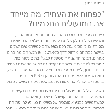
בפתח ביתך.
"לפתוח את העתיד: מה מייחד
את המנעולים החכמים?"
ליינוס מנעול חכם חוללו מהפכה בתפיסת אבטחת הבית,
ומציעים שילוב חלק של טכנולוגיה ונוחות. שלא כמו מנעולים
מסורתיים, ליינוס מנעול חכם מאפשרים למשתמשים לשלוט
בגישה לבתיהם מרחוק דרך סמארטפון או מכשירים מחוברים
אחרים. תכונה חדשנית זו מספקת לבעלי בתים ניטור בזמן
אמת ויכולת להעניק גישה למבקרים גם כאשר הם אינם נוכחים
פיזית. בנוסף, ליינוס מנעול חכם מציעים מגוון אפשרויות גישה,
החל מכניסה ללא מפתח באמצעות קודי PIN או נתונים
ביומטריים ועד לגישה מסורתית מבוססת מפתח כשיטת גיבוי.
השילוב של ליינוס מנעול חכם עם מערכות בית חכם קיימות
משפר עוד יותר את הפונקציונליות שלהם, ומאפשר
למשתמשים לבצע אוטומציה של משימות כגון נעילה ופתיחת
דלתות על סמך לוחות זמנים או טריגרים מוגדרים מראש. יתרה