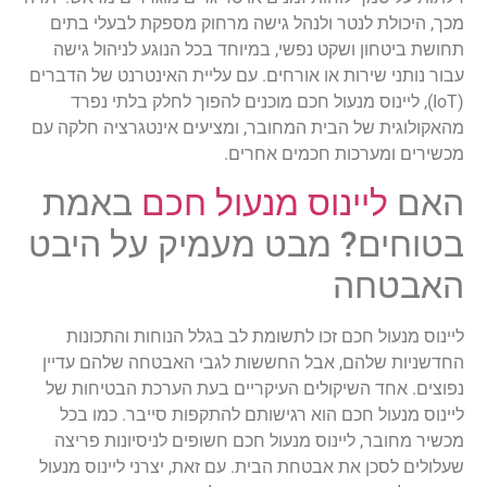
מכך, היכולת לנטר ולנהל גישה מרחוק מספקת לבעלי בתים
תחושת ביטחון ושקט נפשי, במיוחד בכל הנוגע לניהול גישה
עבור נותני שירות או אורחים. עם עליית האינטרנט של הדברים
(IoT), ליינוס מנעול חכם מוכנים להפוך לחלק בלתי נפרד
מהאקולוגית של הבית המחובר, ומציעים אינטגרציה חלקה עם
מכשירים ומערכות חכמים אחרים.
האם
ליינוס מנעול חכם
באמת
בטוחים? מבט מעמיק על היבט
האבטחה
ליינוס מנעול חכם זכו לתשומת לב בגלל הנוחות והתכונות
החדשניות שלהם, אבל החששות לגבי האבטחה שלהם עדיין
נפוצים. אחד השיקולים העיקריים בעת הערכת הבטיחות של
ליינוס מנעול חכם הוא רגישותם להתקפות סייבר. כמו בכל
מכשיר מחובר, ליינוס מנעול חכם חשופים לניסיונות פריצה
שעלולים לסכן את אבטחת הבית. עם זאת, יצרני ליינוס מנעול