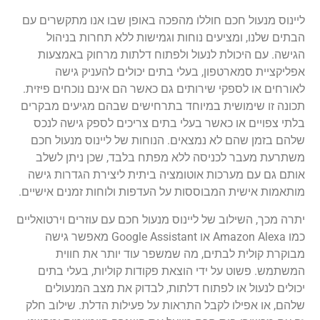
ליינוס מנעול חכם חוללו מהפכה באופן שבו אנו מתקשרים עם
הבתים שלנו, ומציעים נוחות וגמישות ללא תחרות בניהול
הגישה. עם היכולת לנעול ולפתוח דלתות מרחוק באמצעות
אפליקציית סמארטפון, בעלי בתים יכולים להעניק גישה
לאורחים או לספקי שירותים גם כאשר הם אינם נוכחים פיזית.
תכונה זו שימושית במיוחד בתרחישים שבהם מגיעים מבקרים
בלתי צפויים או כאשר בעלי בתים צריכים לספק גישה לנכס
שלהם בזמן שהם לא נמצאים. הנוחות של ליינוס מנעול חכם
משתרעת מעבר לכניסה ללא מפתח בלבד, שכן ניתן לשלב
אותם גם עם מערכות אוטומציה ביתית ליצירת הגדרות גישה
מותאמות אישית המבוססות על העדפות ולוחות זמנים אישיים.
יתרה מכך, השילוב של ליינוס מנעול חכם עם עוזרים וירטואליים
כמו Amazon Alexa או Google Assistant מאפשר גישה
מבוקרת קולית לבתים, מה שמשפר עוד יותר את חווית
המשתמש. פשוט על ידי הוצאת פקודות קוליות, בעלי בתים
יכולים לנעול או לפתוח דלתות, לבדוק את מצב המנעולים
שלהם, או אפילו לקבל התראות על פעילות הדלת. שילוב חלק