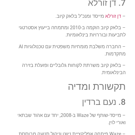
7. דן זורלא
–
דן זורלא
מייסד ומנכ"ל בלאק קיוב.
– בלאק קיוב הוקמה ב-2010 ומתמחה בייעוץ אסטרטגי
לתביעות ובוררויות בינלאומיות.
– החברה משלבת מומחיות משפטית עם טכנולוגיות AI
מתקדמות.
– בלאק קיוב משרתת לקוחות גלובליים ופועלת בזירה
הבינלאומית.
תקשורת ומדיה
8. נעם ברדין
– מייסד-שותף של Waze ב-2008, יחד עם אהוד שבתאי
ואורי לוין.
– Waze פיתחה אפליקציית ניווט וניהול תנועה מבוססת